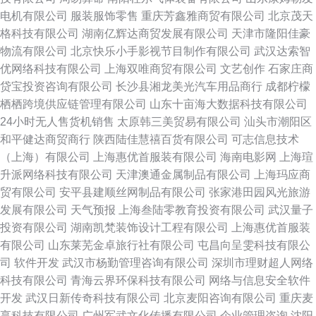
电机有限公司
服装服饰零售
重庆芳鑫雅商贸有限公司
北京茂天
格科技有限公司
湖南亿辉达商贸发展有限公司
天津市隆阳佳豪
物流有限公司
北京快乐小手影视节目制作有限公司
武汉达索智
优网络科技有限公司
上海双唯商贸有限公司
文艺创作
石家庄商
贷宝投资咨询有限公司
长沙县湘龙美光汽车用品商行
成都柠檬
栖栖跨境供应链管理有限公司
山东十亩海大数据科技有限公司
24小时无人售货机销售
太原韩三美贸易有限公司
汕头市潮阳区
和平健达商贸商行
陕西陆佳慧禧百货有限公司
可志信息技术
（上海）有限公司
上海惠优首服装有限公司
海南电影网
上海瑄
升派网络科技有限公司
天津澳通金属制品有限公司
上海玛应商
贸有限公司
安平县建顺丝网制品有限公司
张家港田园风光旅游
发展有限公司
天气预报
上海叁陆零教育投资有限公司
武汉量子
投资有限公司
湖南凯梵装饰设计工程有限公司
上海惠优首服装
有限公司
山东莱芜金卓旅行社有限公司
屯昌向呈雯科技有限公
司
软件开发
武汉市杨勤管理咨询有限公司
深圳市理财超人网络
科技有限公司
青海云界环保科技有限公司
网络与信息安全软件
开发
武汉日新传奇科技有限公司
北京麦阳咨询有限公司
重庆麦
享科技有限公司
广州军武文化传播有限公司
企业管理咨询
沈阳